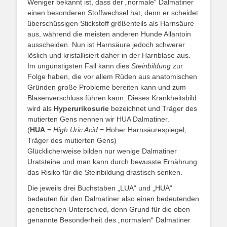
Weniger bekannt ist, dass der „normale“ Dalmatiner
einen besonderen Stoffwechsel hat, denn er scheidet
überschüssigen Stickstoff größenteils als Harnsäure
aus, während die meisten anderen Hunde Allantoin
ausscheiden. Nun ist Harnsäure jedoch schwerer
löslich und kristallisiert daher in der Harnblase aus.
Im ungünstigsten Fall kann dies
Steinbildung
zur
Folge haben, die vor allem Rüden aus anatomischen
Gründen große Probleme bereiten kann und zum
Blasenverschluss führen kann. Dieses Krankheitsbild
wird als
Hyperurikosurie
bezeichnet und Träger des
mutierten Gens nennen wir HUA Dalmatiner.
(
HUA
=
High Uric Acid
= Hoher Harnsäurespiegel,
Träger des mutierten Gens)
Glücklicherweise bilden nur wenige Dalmatiner
Uratsteine und man kann durch bewusste Ernährung
das Risiko für die Steinbildung drastisch senken.
Die jeweils drei Buchstaben „LUA“ und „HUA“
bedeuten für den Dalmatiner also einen bedeutenden
genetischen Unterschied, denn Grund für die oben
genannte Besonderheit des „normalen“ Dalmatiner