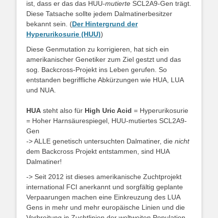
ist, dass er das das HUU-
mutierte
SCL2A9-Gen trägt.
Diese Tatsache sollte jedem Dalmatinerbesitzer
bekannt sein. (
Der Hintergrund der
Hyperurikosurie (HUU)
)
Diese Genmutation zu korrigieren, hat sich ein
amerikanischer Genetiker zum Ziel gestzt und das
sog. Backcross-Projekt ins Leben gerufen. So
entstanden begriffliche Abkürzungen wie HUA, LUA
und NUA.
HUA
steht also für
High Uric Acid
= Hyperurikosurie
= Hoher Harnsäurespiegel, HUU-mutiertes SCL2A9-
Gen
-> ALLE genetisch untersuchten Dalmatiner, die
nicht
dem Backcross Projekt entstammen, sind HUA
Dalmatiner!
-> Seit 2012 ist dieses amerikanische Zuchtprojekt
international FCI anerkannt und sorgfältig geplante
Verpaarungen machen eine Einkreuzung des LUA
Gens in mehr und mehr europäische Linien und die
Verbreitung in Zuchtlinien der weltweiten Population